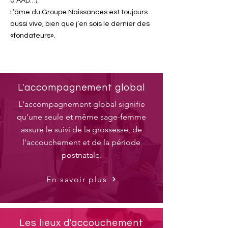
d’AAD…).
L’âme du Groupe Naissances est toujours
aussi vive, bien que j’en sois le dernier des
«fondateurs».
L'accompagnement global
L'accompagnement global signifie
qu'une seule et même sage-femme
assure le suivi de la grossesse, de
l'accouchement et de la période
postnatale.
En savoir plus
Les lieux d'accouchement