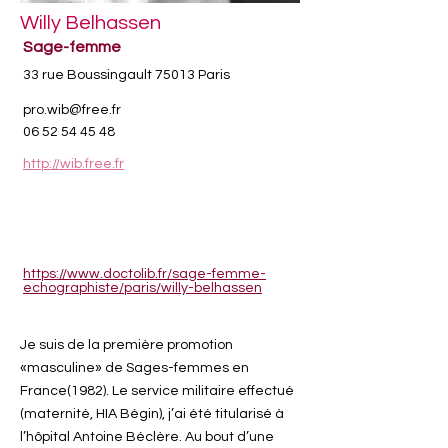
Willy Belhassen
Sage-femme
33 rue Boussingault 75013 Paris
pro.wib@free.fr
06 52 54 45 48
http://wib.free.fr
https://www.doctolib.fr/sage-femme-
echographiste/paris/willy-belhassen
Je suis de la première promotion
«masculine» de Sages-femmes en
France(1982). Le service militaire effectué
(maternité, HIA Bégin), j’ai été titularisé à
l’hôpital Antoine Béclère. Au bout d’une